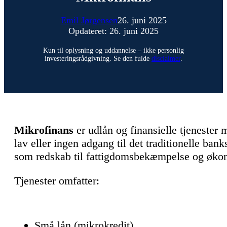
Emil Jørgensen
26. juni 2025
Opdateret: 26. juni 2025
Kun til oplysning og uddannelse – ikke personlig
investeringsrådgivning. Se den fulde
disclaimer
.
Mikrofinans
er udlån og finansielle tjenester
lav eller ingen adgang til det traditionelle ban
som redskab til fattigdomsbekæmpelse og økon
Tjenester omfatter:
Små lån (mikrokredit)