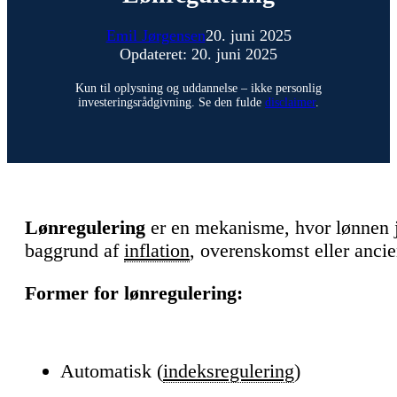
Emil Jørgensen
20. juni 2025
Opdateret: 20. juni 2025
Kun til oplysning og uddannelse – ikke personlig
investeringsrådgivning. Se den fulde
disclaimer
.
Lønregulering
er en mekanisme, hvor lønnen j
baggrund af
inflation
, overenskomst eller ancien
Former for lønregulering:
Automatisk (
indeksregulering
)