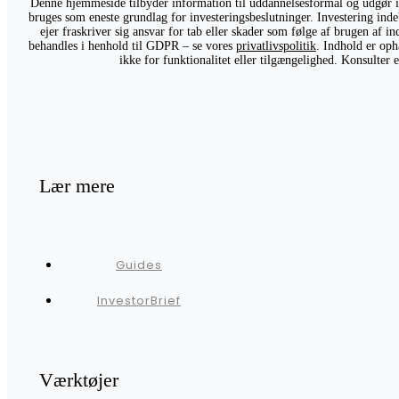
Denne hjemmeside tilbyder information til uddannelsesformål og udgør ikk
bruges som eneste grundlag for investeringsbeslutninger. Investering indeb
ejer fraskriver sig ansvar for tab eller skader som følge af brugen af 
behandles i henhold til GDPR – se vores
privatlivspolitik
. Indhold er oph
ikke for funktionalitet eller tilgængelighed. Konsulter
Lær mere
Guides
InvestorBrief
Værktøjer