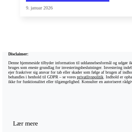
9. januar 2026
Disclaimer:
Denne hjemmeside tilbyder information til uddannelsesformål og udgør ikke
bruges som eneste grundlag for investeringsbeslutninger. Investering indeb
ejer fraskriver sig ansvar for tab eller skader som følge af brugen af ind
behandles i henhold til GDPR – se vores
privatlivspolitik
. Indhold er opha
ikke for funktionalitet eller tilgængelighed. Konsulter en autoriseret råd
Lær mere