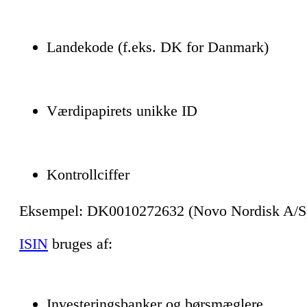
Landekode (f.eks. DK for Danmark)
Værdipapirets unikke ID
Kontrollciffer
Eksempel: DK0010272632 (Novo Nordisk A/S
ISIN
bruges af:
Investeringsbanker og børsmæglere