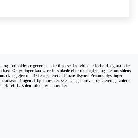
ng. Indholdet er generelt, ikke tilpasset individuelle forhold, og må ikke
ge afkast. Oplysninger kan være forsinkede eller unøjagtige, og hjemmesidens
nmark, og ejeren er ikke reguleret af Finanstilsynet. Personoplysninger
rens ansvar. Brugen af hjemmesiden sker på eget ansvar, og ejeren garanterer
dansk ret.
Læs den fulde disclaimer her
.