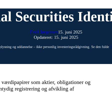
al Securities Iden
Emil Jørgensen
15. juni 2025
Opdateret: 15. juni 2025
plysning og uddannelse – ikke personlig investeringsrådgivning. Se den fulde
d
r værdipapirer som aktier, obligationer og
tydig registrering og afvikling af