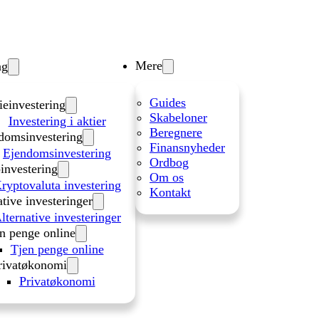
Mere
ng
Guides
ieinvestering
Skabeloner
Investering i aktier
Beregnere
domsinvestering
Finansnyheder
Ejendomsinvestering
Ordbog
investering
Om os
ryptovaluta investering
Kontakt
ative investeringer
lternative investeringer
n penge online
Tjen penge online
rivatøkonomi
Privatøkonomi