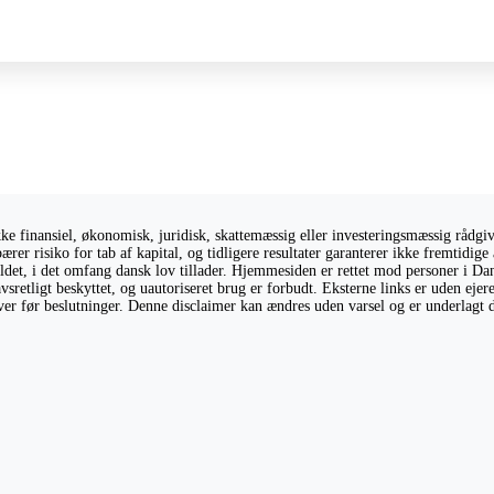
 finansiel, økonomisk, juridisk, skattemæssig eller investeringsmæssig rådgivni
ærer risiko for tab af kapital, og tidligere resultater garanterer ikke fremtidi
holdet, i det omfang dansk lov tillader. Hjemmesiden er rettet mod personer i Da
vsretligt beskyttet, og uautoriseret brug er forbudt. Eksterne links er uden eje
giver før beslutninger. Denne disclaimer kan ændres uden varsel og er underlagt 