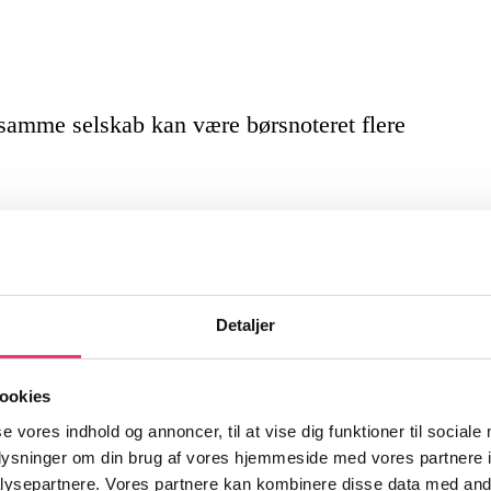
 samme selskab kan være børsnoteret flere
heder!
Detaljer
venheder fra finansmarkederne og
ookies
r noget for dig som investor.
se vores indhold og annoncer, til at vise dig funktioner til sociale
oplysninger om din brug af vores hjemmeside med vores partnere i
ysepartnere. Vores partnere kan kombinere disse data med andr