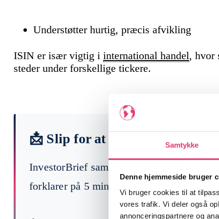
Understøtter hurtig, præcis afvikling
ISIN er især vigtig i
international handel
, hvor
steder under forskellige tickere.
📩 Slip for at læse 200 finansny
Samtykke
InvestorBrief samler ugens vigtigste begi
Denne hjemmeside bruger c
forklarer på 5 min, hvad der faktisk betyde
Vi bruger cookies til at tilpas
vores trafik. Vi deler også 
annonceringspartnere og anal