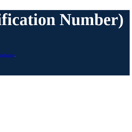
tification Number)
isclaimer
.