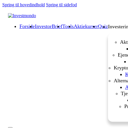
Spring til hovedindhold
Spring til sidefod
Forside
InvestorBrief
Tools
Aktiekurser
Quiz
Investeri
Akt
Ejen
Krypto
K
Altern
A
Tje
P