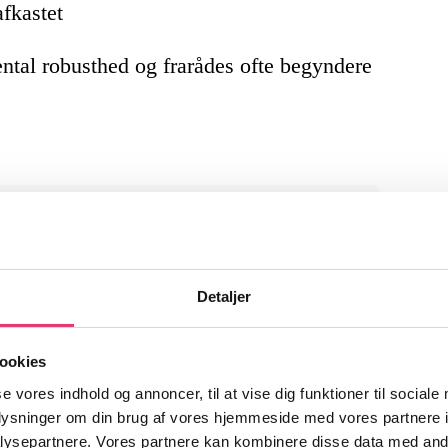
fkastet
ental robusthed og frarådes ofte begyndere
heder!
venheder fra finansmarkederne og
Detaljer
r noget for dig som investor.
ookies
se vores indhold og annoncer, til at vise dig funktioner til sociale
oplysninger om din brug af vores hjemmeside med vores partnere i
ysepartnere. Vores partnere kan kombinere disse data med andr