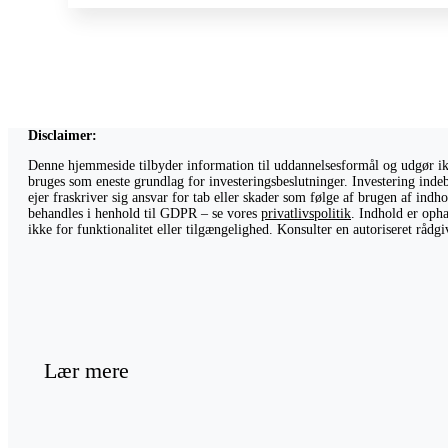
Disclaimer:
Denne hjemmeside tilbyder information til uddannelsesformål og udgør ikke
bruges som eneste grundlag for investeringsbeslutninger. Investering indeb
ejer fraskriver sig ansvar for tab eller skader som følge af brugen af ind
behandles i henhold til GDPR – se vores
privatlivspolitik
. Indhold er opha
ikke for funktionalitet eller tilgængelighed. Konsulter en autoriseret råd
Lær mere