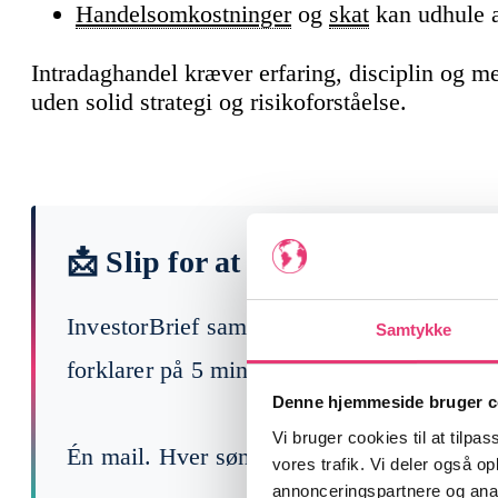
Handelsomkostninger
og
skat
kan udhule a
Intradaghandel kræver erfaring, disciplin og m
uden solid strategi og risikoforståelse.
📩 Slip for at læse 200 finansny
InvestorBrief samler ugens vigtigste begi
Samtykke
forklarer på 5 min, hvad der faktisk betyde
Denne hjemmeside bruger c
Vi bruger cookies til at tilpas
Én mail. Hver søndag. Gratis.
vores trafik. Vi deler også 
annonceringspartnere og anal