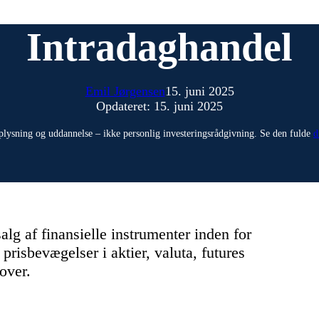
Intradaghandel
Emil Jørgensen
15. juni 2025
Opdateret: 15. juni 2025
plysning og uddannelse – ikke personlig investeringsrådgivning. Se den fulde
d
alg af finansielle instrumenter inden for
prisbevægelser i aktier, valuta, futures
over.