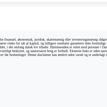
 finansiel, økonomisk, juridisk, skattemæssig eller investeringsmæssig rådgivni
ærer risiko for tab af kapital, og tidligere resultater garanterer ikke fremtidi
holdet, i det omfang dansk lov tillader. Hjemmesiden er rettet mod personer i Da
vsretligt beskyttet, og uautoriseret brug er forbudt. Eksterne links er uden eje
giver før beslutninger. Denne disclaimer kan ændres uden varsel og er underlagt 