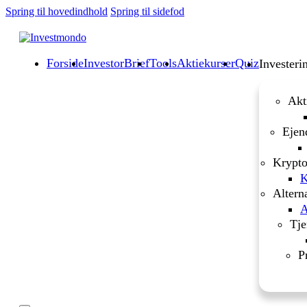
Spring til hovedindhold
Spring til sidefod
Forside
InvestorBrief
Tools
Aktiekurser
Quiz
Investeri
Akt
Ejen
Krypto
K
Altern
A
Tje
P