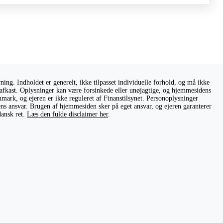
ng. Indholdet er generelt, ikke tilpasset individuelle forhold, og må ikke
ge afkast. Oplysninger kan være forsinkede eller unøjagtige, og hjemmesidens
nmark, og ejeren er ikke reguleret af Finanstilsynet. Personoplysninger
rens ansvar. Brugen af hjemmesiden sker på eget ansvar, og ejeren garanterer
dansk ret.
Læs den fulde disclaimer her
.