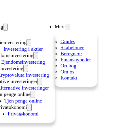
Mere
ng
Guides
ieinvestering
Skabeloner
Investering i aktier
Beregnere
domsinvestering
Finansnyheder
Ejendomsinvestering
Ordbog
investering
Om os
ryptovaluta investering
Kontakt
ative investeringer
lternative investeringer
n penge online
Tjen penge online
rivatøkonomi
Privatøkonomi