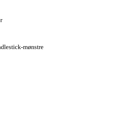
r
ndlestick-mønstre