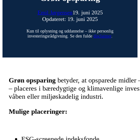
Emil Jørgensen
19. juni 2025
Opdateret: 19. juni 2025
Kun til oplysning og uddannelse – ikke personlig
investeringsrådgivning. Se den fulde
disclaimer
.
Grøn opsparing
betyder, at opsparede midler 
– placeres i bæredygtige og klimavenlige investe
våben eller miljøskadelig industri.
Mulige placeringer:
ESG-screenede indeksfonde