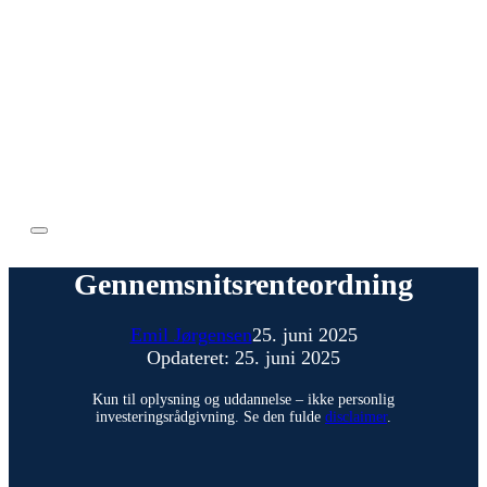
Gennemsnitsrenteordning
Emil Jørgensen
25. juni 2025
Opdateret: 25. juni 2025
Kun til oplysning og uddannelse – ikke personlig
investeringsrådgivning. Se den fulde
disclaimer
.