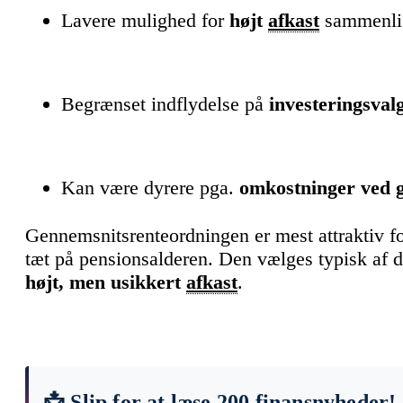
Lavere mulighed for
højt
afkast
sammenlig
Begrænset indflydelse på
investeringsval
Kan være dyrere pga.
omkostninger ved 
Gennemsnitsrenteordningen er mest attraktiv f
tæt på pensionsalderen. Den vælges typisk af 
højt, men usikkert
afkast
.
📩 Slip for at læse 200 finansnyheder!