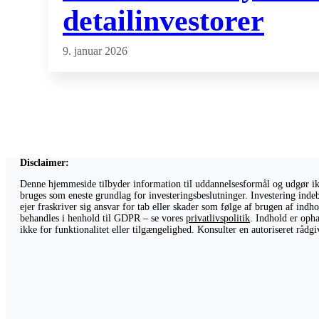
detailinvestorer
9. januar 2026
Disclaimer:
Denne hjemmeside tilbyder information til uddannelsesformål og udgør ikke
bruges som eneste grundlag for investeringsbeslutninger. Investering indeb
ejer fraskriver sig ansvar for tab eller skader som følge af brugen af ind
behandles i henhold til GDPR – se vores
privatlivspolitik
. Indhold er opha
ikke for funktionalitet eller tilgængelighed. Konsulter en autoriseret råd