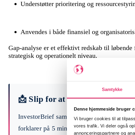
Understøtter prioritering og ressourcestyri
Anvendes i både finansiel og organisatori
Gap-analyse er et effektivt redskab til løbende
strategisk og operationelt niveau.
Samtykke
📩 Slip for at læse 200 finansny
Denne hjemmeside bruger c
InvestorBrief samler ugens vigtigste begi
Vi bruger cookies til at tilpas
vores trafik. Vi deler også 
forklarer på 5 min, hvad der faktisk betyde
annonceringspartnere og anal