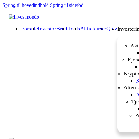
Spring til hovedindhold
Spring til sidefod
Forside
InvestorBrief
Tools
Aktiekurser
Quiz
Investeri
Akt
Ejen
Krypto
K
Altern
A
Tje
P