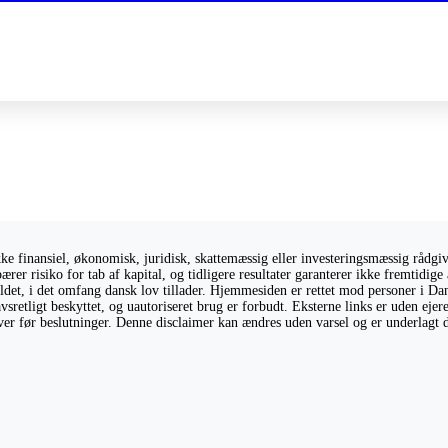
 finansiel, økonomisk, juridisk, skattemæssig eller investeringsmæssig rådgivni
ærer risiko for tab af kapital, og tidligere resultater garanterer ikke fremtidi
holdet, i det omfang dansk lov tillader. Hjemmesiden er rettet mod personer i Da
vsretligt beskyttet, og uautoriseret brug er forbudt. Eksterne links er uden eje
giver før beslutninger. Denne disclaimer kan ændres uden varsel og er underlagt 