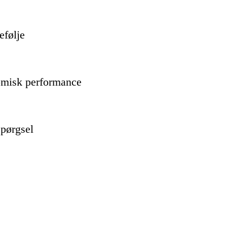
efølje
omisk performance
spørgsel