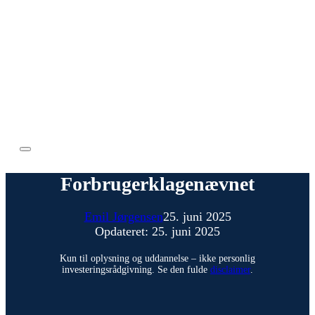
Forbrugerklagenævnet
Emil Jørgensen
25. juni 2025
Opdateret: 25. juni 2025
Kun til oplysning og uddannelse – ikke personlig
investeringsrådgivning. Se den fulde
disclaimer
.