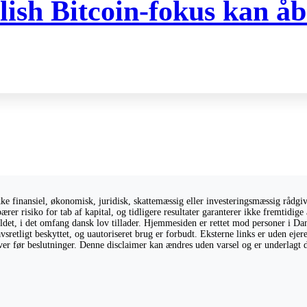
ish Bitcoin-fokus kan åb
 finansiel, økonomisk, juridisk, skattemæssig eller investeringsmæssig rådgivni
ærer risiko for tab af kapital, og tidligere resultater garanterer ikke fremtidi
holdet, i det omfang dansk lov tillader. Hjemmesiden er rettet mod personer i Da
vsretligt beskyttet, og uautoriseret brug er forbudt. Eksterne links er uden eje
giver før beslutninger. Denne disclaimer kan ændres uden varsel og er underlagt 