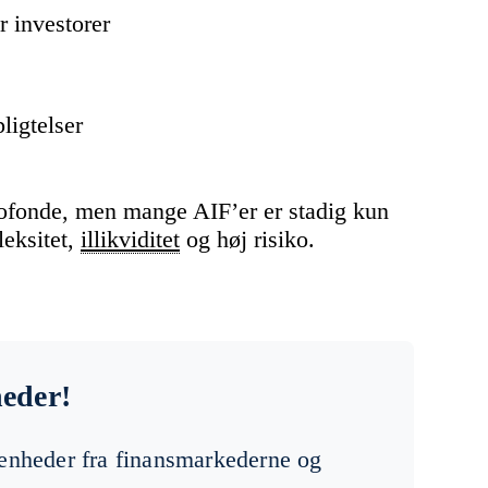
r investorer
ligtelser
kofonde, men mange AIF’er er stadig kun
leksitet,
illikviditet
og høj risiko.
heder!
venheder fra finansmarkederne og