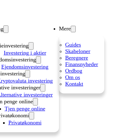
Mere
ng
Guides
ieinvestering
Skabeloner
Investering i aktier
Beregnere
domsinvestering
Finansnyheder
Ejendomsinvestering
Ordbog
investering
Om os
ryptovaluta investering
Kontakt
ative investeringer
lternative investeringer
n penge online
Tjen penge online
rivatøkonomi
Privatøkonomi