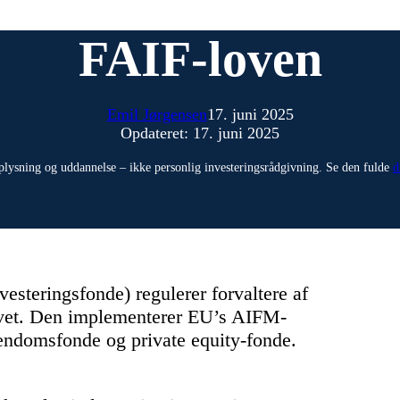
FAIF-loven
Emil Jørgensen
17. juni 2025
Opdateret: 17. juni 2025
plysning og uddannelse – ikke personlig investeringsrådgivning. Se den fulde
d
vesteringsfonde) regulerer forvaltere af
tivet. Den implementerer EU’s AIFM-
jendomsfonde og private equity-fonde.