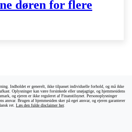
ne døren for flere
ng. Indholdet er generelt, ikke tilpasset individuelle forhold, og må ikke
ge afkast. Oplysninger kan være forsinkede eller unøjagtige, og hjemmesidens
nmark, og ejeren er ikke reguleret af Finanstilsynet. Personoplysninger
rens ansvar. Brugen af hjemmesiden sker på eget ansvar, og ejeren garanterer
dansk ret.
Læs den fulde disclaimer her
.