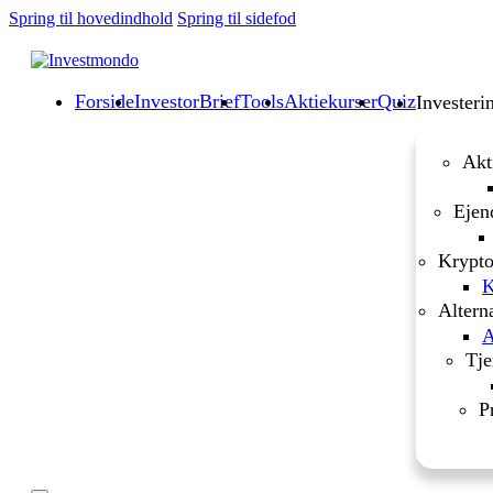
Spring til hovedindhold
Spring til sidefod
Forside
InvestorBrief
Tools
Aktiekurser
Quiz
Investeri
Akt
Ejen
Krypto
K
Altern
A
Tje
P