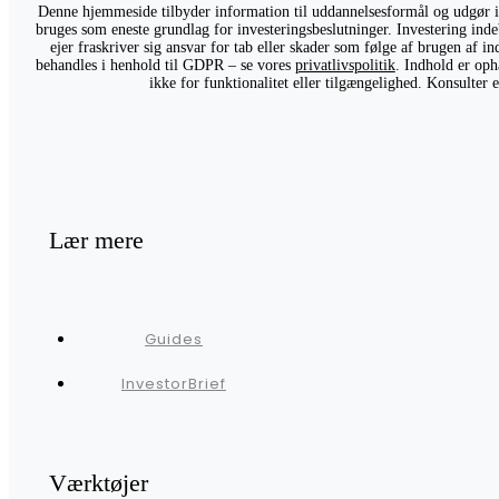
Denne hjemmeside tilbyder information til uddannelsesformål og udgør ikk
bruges som eneste grundlag for investeringsbeslutninger. Investering indeb
ejer fraskriver sig ansvar for tab eller skader som følge af brugen af 
behandles i henhold til GDPR – se vores
privatlivspolitik
. Indhold er oph
ikke for funktionalitet eller tilgængelighed. Konsulter
Lær mere
Guides
InvestorBrief
Værktøjer