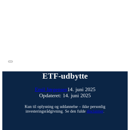
ETF-udbytte
Emil Jørgensen
14. juni 2025
Opdateret: 14. juni 2025
Kun til oplysning og uddannelse – ikke personlig
investeringsrådgivning. Se den fulde
disclaimer
.