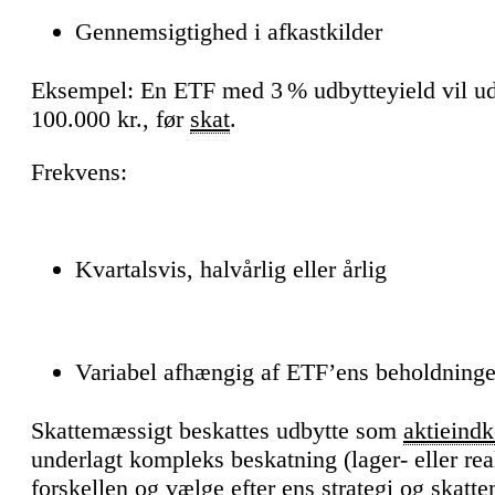
Gennemsigtighed i afkastkilder
Eksempel: En ETF med 3 % udbytteyield vil udbe
100.000 kr., før
skat
.
Frekvens:
Kvartalsvis, halvårlig eller årlig
Variabel afhængig af ETF’ens beholdninge
Skattemæssigt beskattes udbytte som
aktieind
underlagt kompleks beskatning (lager- eller real
forskellen og vælge efter ens strategi og skatt