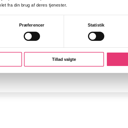
et fra din brug af deres tjenester.
Præferencer
Statistik
orklaret – Skat, geninve
Tillad valgte