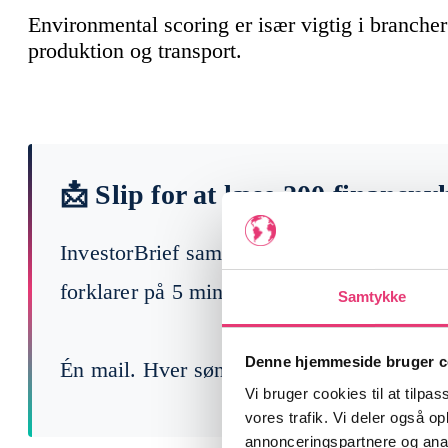
Environmental scoring er især vigtig i branche
produktion og transport.
📩 Slip for at læse 200 finansny
InvestorBrief samler ugens vigtigste begi
forklarer på 5 min, hvad der faktisk betyde
Samtykke
Denne hjemmeside bruger c
Én mail. Hver søndag. Gratis.
Vi bruger cookies til at tilpas
vores trafik. Vi deler også 
annonceringspartnere og anal