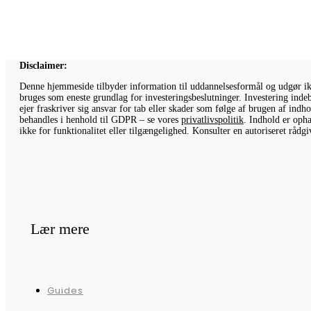
Disclaimer:
Denne hjemmeside tilbyder information til uddannelsesformål og udgør ikke
bruges som eneste grundlag for investeringsbeslutninger. Investering indeb
ejer fraskriver sig ansvar for tab eller skader som følge af brugen af ind
behandles i henhold til GDPR – se vores
privatlivspolitik
. Indhold er opha
ikke for funktionalitet eller tilgængelighed. Konsulter en autoriseret råd
Lær mere
Guides