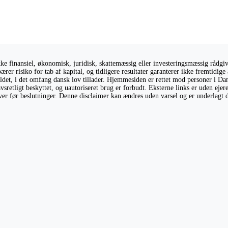
 finansiel, økonomisk, juridisk, skattemæssig eller investeringsmæssig rådgivni
ærer risiko for tab af kapital, og tidligere resultater garanterer ikke fremtidi
holdet, i det omfang dansk lov tillader. Hjemmesiden er rettet mod personer i Da
vsretligt beskyttet, og uautoriseret brug er forbudt. Eksterne links er uden eje
giver før beslutninger. Denne disclaimer kan ændres uden varsel og er underlagt 