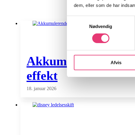
dem, eller som de har indsaml
Samtykkevalg
Nødvendig
Akkumulerende ETF f
Afvis
effekt
18. januar 2026