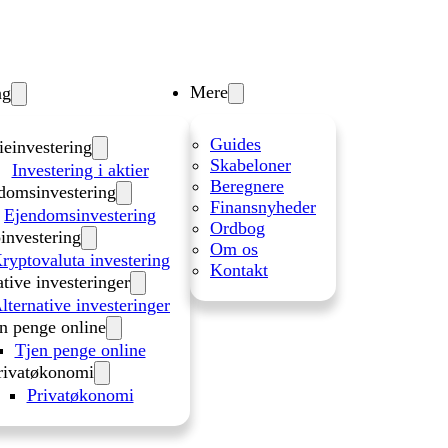
Mere
ng
Guides
ieinvestering
Skabeloner
Investering i aktier
Beregnere
domsinvestering
Finansnyheder
Ejendomsinvestering
Ordbog
investering
Om os
ryptovaluta investering
Kontakt
ative investeringer
lternative investeringer
n penge online
Tjen penge online
rivatøkonomi
Privatøkonomi