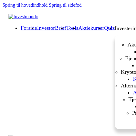
Spring til hovedindhold
Spring til sidefod
Forside
InvestorBrief
Tools
Aktiekurser
Quiz
Investeri
Akt
Ejen
Krypto
K
Altern
A
Tje
P