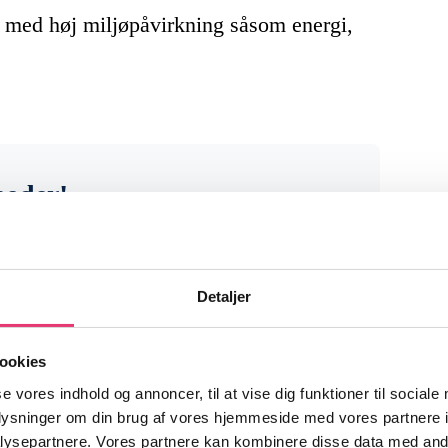
r med høj miljøpåvirkning såsom energi,
heder!
venheder fra finansmarkederne og
r noget for dig som investor.
Detaljer
ookies
se vores indhold og annoncer, til at vise dig funktioner til sociale
oplysninger om din brug af vores hjemmeside med vores partnere i
ysepartnere. Vores partnere kan kombinere disse data med andr