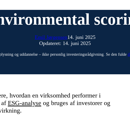
nvironmental scori
Emil Jørgensen
14. juni 2025
Opdateret: 14. juni 2025
plysning og uddannelse – ikke personlig investeringsrådgivning. Se den fulde
d
dere, hvordan en virksomhed performer i
l af
ESG-analyse
og bruges af investorer og
virkning.