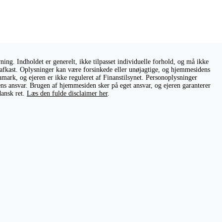
ng. Indholdet er generelt, ikke tilpasset individuelle forhold, og må ikke
ge afkast. Oplysninger kan være forsinkede eller unøjagtige, og hjemmesidens
nmark, og ejeren er ikke reguleret af Finanstilsynet. Personoplysninger
rens ansvar. Brugen af hjemmesiden sker på eget ansvar, og ejeren garanterer
dansk ret.
Læs den fulde disclaimer her
.