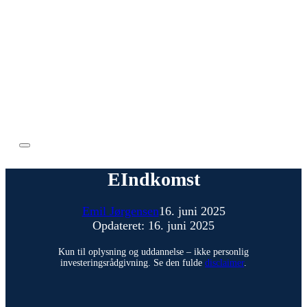
EIndkomst
Emil Jørgensen
16. juni 2025
Opdateret: 16. juni 2025
Kun til oplysning og uddannelse – ikke personlig
investeringsrådgivning. Se den fulde
disclaimer
.