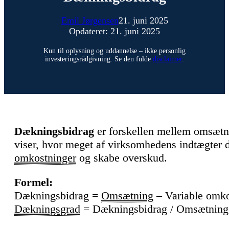
Emil Jørgensen
21. juni 2025
Opdateret: 21. juni 2025
Kun til oplysning og uddannelse – ikke personlig
investeringsrådgivning. Se den fulde
disclaimer
.
Dækningsbidrag
er forskellen mellem omsætn
viser, hvor meget af virksomhedens indtægter d
omkostninger
og skabe overskud.
Formel:
Dækningsbidrag =
Omsætning
– Variable omko
Dækningsgrad
= Dækningsbidrag / Omsætning