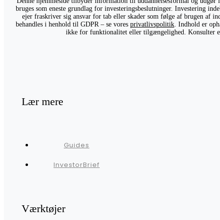
Denne hjemmeside tilbyder information til uddannelsesformål og udgør ikk
bruges som eneste grundlag for investeringsbeslutninger. Investering indeb
ejer fraskriver sig ansvar for tab eller skader som følge af brugen af 
behandles i henhold til GDPR – se vores
privatlivspolitik
. Indhold er oph
ikke for funktionalitet eller tilgængelighed. Konsulter
Lær mere
Guides
InvestorBrief
Værktøjer