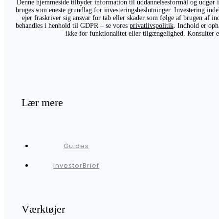
Denne hjemmeside tilbyder information til uddannelsesformål og udgør ikk
bruges som eneste grundlag for investeringsbeslutninger. Investering indeb
ejer fraskriver sig ansvar for tab eller skader som følge af brugen af 
behandles i henhold til GDPR – se vores
privatlivspolitik
. Indhold er oph
ikke for funktionalitet eller tilgængelighed. Konsulter
Lær mere
Guides
InvestorBrief
Værktøjer