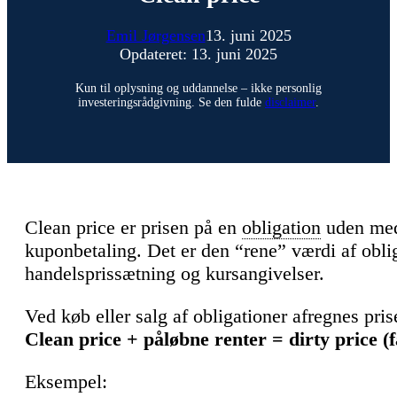
Emil Jørgensen
13. juni 2025
Opdateret: 13. juni 2025
Kun til oplysning og uddannelse – ikke personlig
investeringsrådgivning. Se den fulde
disclaimer
.
Clean price er prisen på en
obligation
uden medr
kuponbetaling. Det er den “rene” værdi af obl
handelsprissætning og kursangivelser.
Ved køb eller salg af obligationer afregnes pri
Clean price + påløbne renter = dirty price (f
Eksempel: