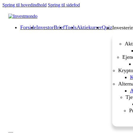
Spring til hovedindhold
Spring til sidefod
Forside
InvestorBrief
Tools
Aktiekurser
Quiz
Investeri
Akt
Ejen
Krypto
K
Altern
A
Tje
P