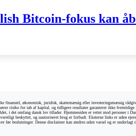
ish Bitcoin-fokus kan åb
 finansiel, økonomisk, juridisk, skattemæssig eller investeringsmæssig rådgivni
ærer risiko for tab af kapital, og tidligere resultater garanterer ikke fremtidi
holdet, i det omfang dansk lov tillader. Hjemmesiden er rettet mod personer i Da
vsretligt beskyttet, og uautoriseret brug er forbudt. Eksterne links er uden eje
giver før beslutninger. Denne disclaimer kan ændres uden varsel og er underlagt 