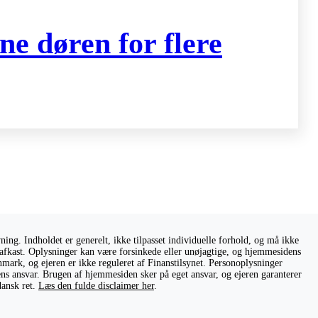
ne døren for flere
ng. Indholdet er generelt, ikke tilpasset individuelle forhold, og må ikke
ge afkast. Oplysninger kan være forsinkede eller unøjagtige, og hjemmesidens
nmark, og ejeren er ikke reguleret af Finanstilsynet. Personoplysninger
rens ansvar. Brugen af hjemmesiden sker på eget ansvar, og ejeren garanterer
dansk ret.
Læs den fulde disclaimer her
.