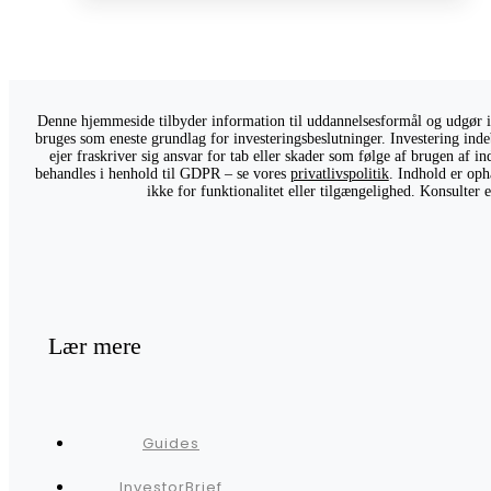
Denne hjemmeside tilbyder information til uddannelsesformål og udgør ikk
bruges som eneste grundlag for investeringsbeslutninger. Investering indeb
ejer fraskriver sig ansvar for tab eller skader som følge af brugen af 
behandles i henhold til GDPR – se vores
privatlivspolitik
. Indhold er oph
ikke for funktionalitet eller tilgængelighed. Konsulter
Lær mere
Guides
InvestorBrief