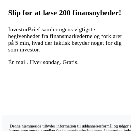
Slip for at læse 200 finansnyheder!
InvestorBrief samler ugens vigtigste
begivenheder fra finansmarkederne og forklarer
på 5 min, hvad der faktisk betyder noget for dig
som investor.
Én mail. Hver søndag. Gratis.
Denne hjemmeside tilbyder information til uddannelsesformål og udgør ikk
bruges som eneste grundlag for investeringsbeslutninger. Investering indeb