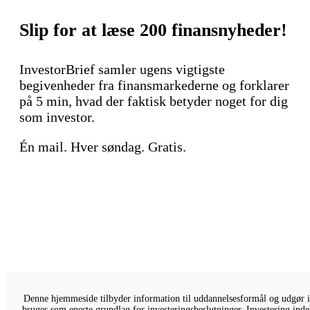
Slip for at læse 200 finansnyheder!
InvestorBrief samler ugens vigtigste
begivenheder fra finansmarkederne og forklarer
på 5 min, hvad der faktisk betyder noget for dig
som investor.
Én mail. Hver søndag. Gratis.
Denne hjemmeside tilbyder information til uddannelsesformål og udgør ikk
bruges som eneste grundlag for investeringsbeslutninger. Investering indeb